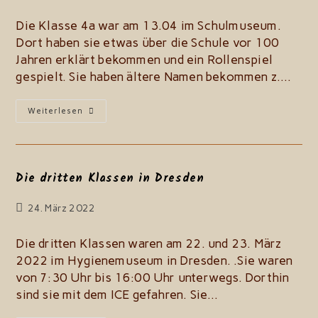
zuletzt
geändert
Die Klasse 4a war am 13.04 im Schulmuseum.
am:
Dort haben sie etwas über die Schule vor 100
Jahren erklärt bekommen und ein Rollenspiel
gespielt. Sie haben ältere Namen bekommen z.…
Die
Weiterlesen
Klasse
4a
Im
Schulmuseum
Die dritten Klassen in Dresden
Beitrag
24. März 2022
zuletzt
geändert
Die dritten Klassen waren am 22. und 23. März
am:
2022 im Hygienemuseum in Dresden. .Sie waren
von 7:30 Uhr bis 16:00 Uhr unterwegs. Dorthin
sind sie mit dem ICE gefahren. Sie…