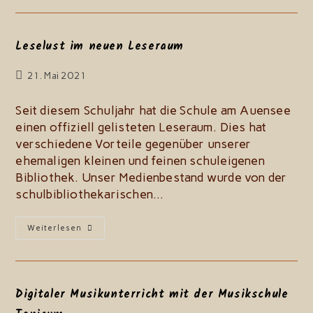
Leselust im neuen Leseraum
Beitrag
21. Mai 2021
zuletzt
geändert
Seit diesem Schuljahr hat die Schule am Auensee
am:
einen offiziell gelisteten Leseraum. Dies hat
verschiedene Vorteile gegenüber unserer
ehemaligen kleinen und feinen schuleigenen
Bibliothek. Unser Medienbestand wurde von der
schulbibliothekarischen…
Leselust
Weiterlesen
Im
Neuen
Leseraum
Digitaler Musikunterricht mit der Musikschule