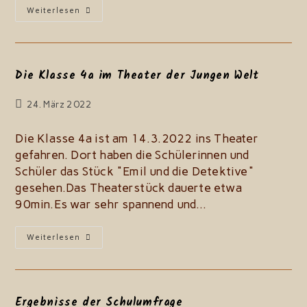
Die
Weiterlesen
Dritten
Klassen
In
Dresden
Die Klasse 4a im Theater der Jungen Welt
Beitrag
24. März 2022
zuletzt
geändert
Die Klasse 4a ist am 14.3.2022 ins Theater
am:
gefahren. Dort haben die Schülerinnen und
Schüler das Stück "Emil und die Detektive"
gesehen.Das Theaterstück dauerte etwa
90min.Es war sehr spannend und…
Die
Weiterlesen
Klasse
4a
Im
Theater
Der
Jungen
Ergebnisse der Schulumfrage
Welt