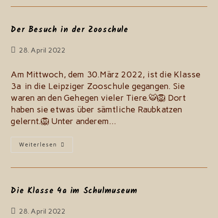
Der Besuch in der Zooschule
Beitrag
28. April 2022
zuletzt
geändert
Am Mittwoch, dem 30.März 2022, ist die Klasse
am:
3a in die Leipziger Zooschule gegangen. Sie
waren an den Gehegen vieler Tiere.🐯🦁 Dort
haben sie etwas über sämtliche Raubkatzen
gelernt.🦁 Unter anderem…
Der
Weiterlesen
Besuch
In
Der
Zooschule
Die Klasse 4a im Schulmuseum
Beitrag
28. April 2022