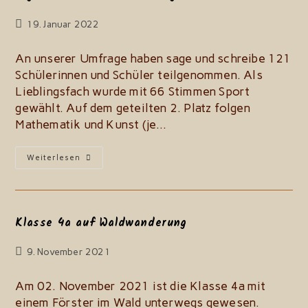
Beitrag
19. Januar 2022
zuletzt
geändert
An unserer Umfrage haben sage und schreibe 121
am:
Schülerinnen und Schüler teilgenommen. Als
Lieblingsfach wurde mit 66 Stimmen Sport
gewählt. Auf dem geteilten 2. Platz folgen
Mathematik und Kunst (je…
Ergebnisse
Weiterlesen
Der
Schulumfrage
Klasse 4a auf Waldwanderung
Beitrag
9. November 2021
zuletzt
geändert
Am 02. November 2021 ist die Klasse 4a mit
am:
einem Förster im Wald unterwegs gewesen.