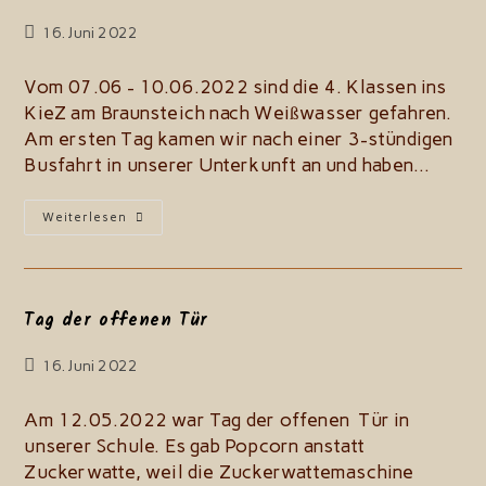
Beitrag
16. Juni 2022
zuletzt
geändert
Vom 07.06 - 10.06.2022 sind die 4. Klassen ins
am:
KieZ am Braunsteich nach Weißwasser gefahren.
Am ersten Tag kamen wir nach einer 3-stündigen
Busfahrt in unserer Unterkunft an und haben…
Klassenfahrt
Weiterlesen
Der
4.
Klassen
Tag der offenen Tür
Beitrag
16. Juni 2022
zuletzt
geändert
Am 12.05.2022 war Tag der offenen Tür in
am:
unserer Schule. Es gab Popcorn anstatt
Zuckerwatte, weil die Zuckerwattemaschine