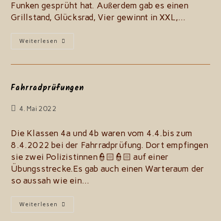
Funken gesprüht hat. Außerdem gab es einen
Grillstand, Glücksrad, Vier gewinnt in XXL,…
Tag
Weiterlesen
Der
Offenen
Tür
Fahrradprüfungen
Beitrag
4. Mai 2022
zuletzt
geändert
Die Klassen 4a und 4b waren vom 4.4.bis zum
am:
8.4.2022 bei der Fahrradprüfung. Dort empfingen
sie zwei Polizistinnen👮🏻👮🏻 auf einer
Übungsstrecke.Es gab auch einen Warteraum der
so aussah wie ein…
Fahrradprüfungen
Weiterlesen