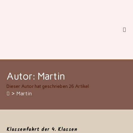
Zum
Inhalt
springen
Autor:
Martin
Dieser Autor hat geschrieben 26 Artikel
>
Martin
Klassenfahrt der 4. Klassen