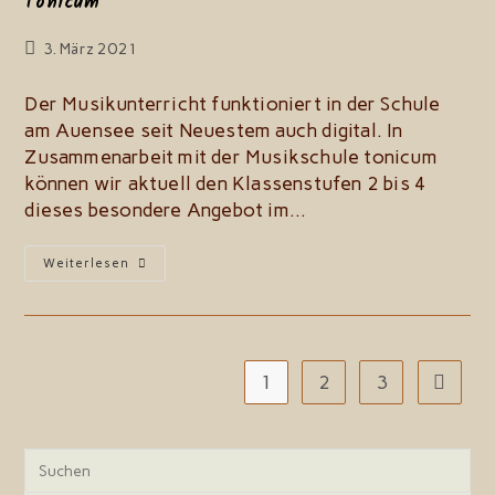
Tonicum
Beitrag
3. März 2021
zuletzt
geändert
Der Musikunterricht funktioniert in der Schule
am:
am Auensee seit Neuestem auch digital. In
Zusammenarbeit mit der Musikschule tonicum
können wir aktuell den Klassenstufen 2 bis 4
dieses besondere Angebot im…
Digitaler
Weiterlesen
Musikunterricht
Mit
Der
Musikschule
Tonicum
1
2
3
Zur näc
Pre
Esc