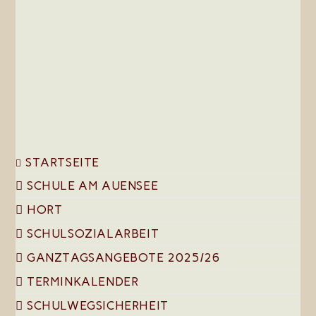
to
clo
the
sea
pan
STARTSEITE
SCHULE AM AUENSEE
HORT
SCHULSOZIALARBEIT
GANZTAGSANGEBOTE 2025/26
TERMINKALENDER
SCHULWEGSICHERHEIT