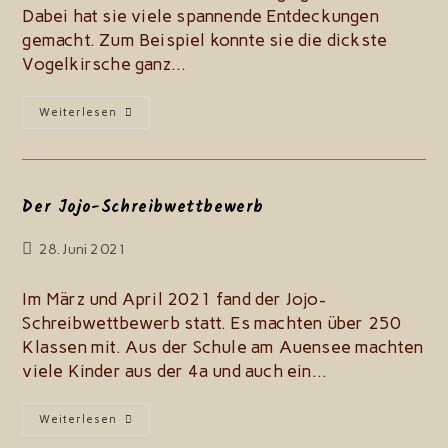
Dabei hat sie viele spannende Entdeckungen
gemacht. Zum Beispiel konnte sie die dickste
Vogelkirsche ganz…
Klasse
Weiterlesen
4a
Auf
Waldwanderung
Der Jojo-Schreibwettbewerb
Beitrag
28. Juni 2021
zuletzt
geändert
Im März und April 2021 fand der Jojo-
am:
Schreibwettbewerb statt. Es machten über 250
Klassen mit. Aus der Schule am Auensee machten
viele Kinder aus der 4a und auch ein…
Der
Weiterlesen
Jojo-
Schreibwettbewerb