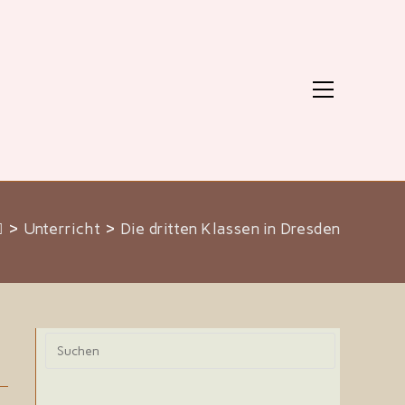
Hauptmenü
>
Unterricht
>
Die dritten Klassen in Dresden
Press
Escape
to
close