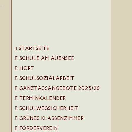
the
search
panel.
STARTSEITE
SCHULE AM AUENSEE
HORT
SCHULSOZIALARBEIT
GANZTAGSANGEBOTE 2025/26
TERMINKALENDER
SCHULWEGSICHERHEIT
GRÜNES KLASSENZIMMER
FÖRDERVEREIN