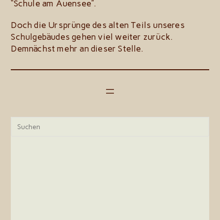
“Schule am Auensee”.
Doch die Ursprünge des alten Teils unseres
Schulgebäudes gehen viel weiter zurück.
Demnächst mehr an dieser Stelle.
Pre
Esc
to
clo
the
sea
pan