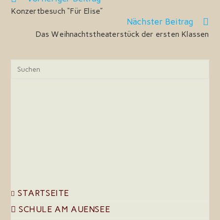
Artikel
Konzertbesuch “Für Elise”
ansehen
Nächster Beitrag
Das Weihnachtstheaterstück der ersten Klassen
Pre
Esc
to
clo
the
sea
pan
STARTSEITE
SCHULE AM AUENSEE