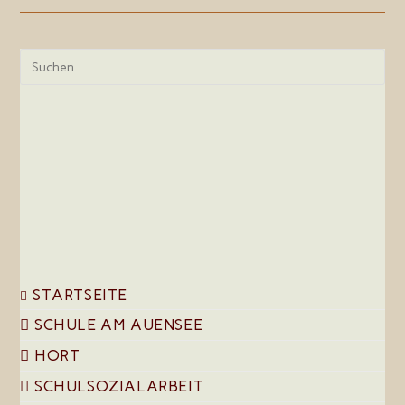
Pre
Esc
to
clo
the
sea
pan
STARTSEITE
SCHULE AM AUENSEE
HORT
SCHULSOZIALARBEIT