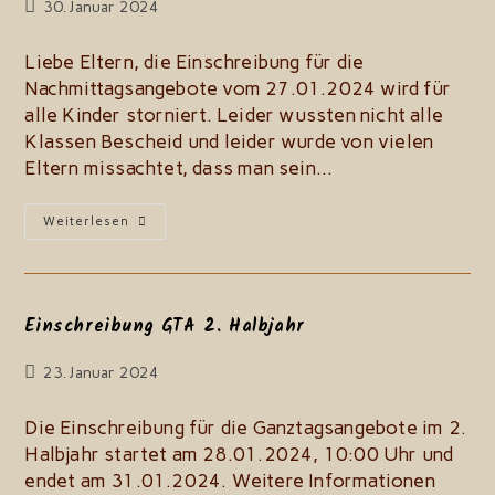
Beitrag
30. Januar 2024
zuletzt
geändert
Liebe Eltern, die Einschreibung für die
am:
Nachmittagsangebote vom 27.01.2024 wird für
alle Kinder storniert. Leider wussten nicht alle
Klassen Bescheid und leider wurde von vielen
Eltern missachtet, dass man sein…
Wiederholung
Weiterlesen
GTA-
Einschreibung
Einschreibung GTA 2. Halbjahr
Beitrag
23. Januar 2024
zuletzt
geändert
Die Einschreibung für die Ganztagsangebote im 2.
am:
Halbjahr startet am 28.01.2024, 10:00 Uhr und
endet am 31.01.2024. Weitere Informationen