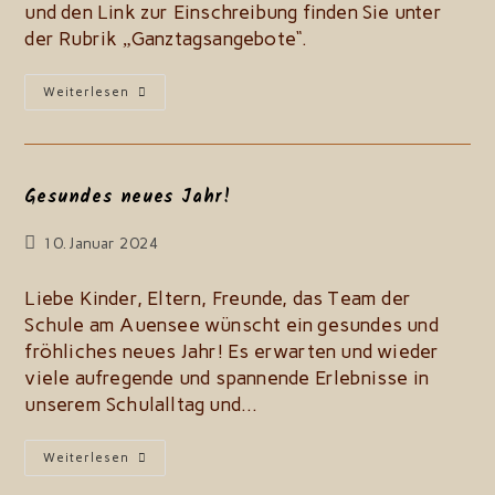
und den Link zur Einschreibung finden Sie unter
der Rubrik „Ganztagsangebote“.
Einschreibung
Weiterlesen
GTA
2.
Halbjahr
Gesundes neues Jahr!
Beitrag
10. Januar 2024
zuletzt
geändert
Liebe Kinder, Eltern, Freunde, das Team der
am:
Schule am Auensee wünscht ein gesundes und
fröhliches neues Jahr! Es erwarten und wieder
viele aufregende und spannende Erlebnisse in
unserem Schulalltag und…
Gesundes
Weiterlesen
Neues
Jahr!