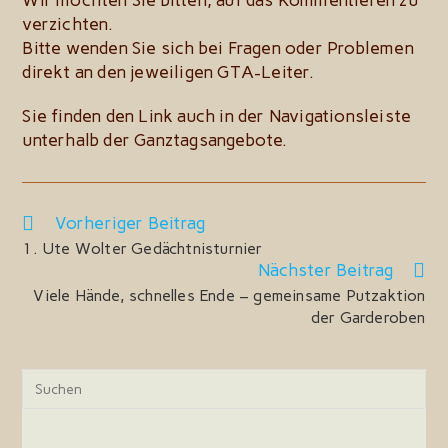
Wir möchten Sie bitten, auf das Kommentieren zu
verzichten.
Bitte wenden Sie sich bei Fragen oder Problemen
direkt an den jeweiligen GTA-Leiter.
Sie finden den Link auch in der Navigationsleiste
unterhalb der Ganztagsangebote.
Weitere
Vorheriger Beitrag
Artikel
1. Ute Wolter Gedächtnisturnier
ansehen
Nächster Beitrag
Viele Hände, schnelles Ende – gemeinsame Putzaktion
der Garderoben
Pre
Esc
to
clo